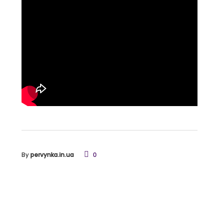
By
pervynka.in.ua
0