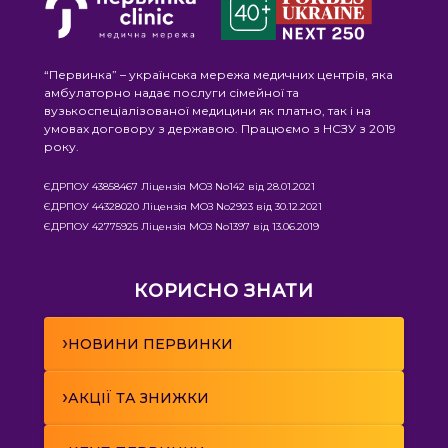
“Первинка” – українська мережа медичних центрів, яка
амбулаторно надає послуги сімейної та
вузькоспеціалізованої медицини як платно, так і на
умовах договору з державою. Працюємо з НСЗУ з 2019
року.
ЄДРПОУ 43858467 Ліцензія МОЗ No142 від 28.01.2021
ЄДРПОУ 44328020 Ліцензія МОЗ No2923 від 30.12.2021
ЄДРПОУ 42775925 Ліцензія МОЗ No1397 від 13.06.2019
КОРИСНО ЗНАТИ
›
НОВИНИ ПЕРВИНКИ
›
АКЦІЇ ТА ЗНИЖКИ