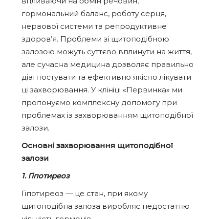
впливаючи на обмін речовин,
гормональний баланс, роботу серця,
нервової системи та репродуктивне
здоров’я. Проблеми зі щитоподібною
залозою можуть суттєво вплинути на життя,
але сучасна медицина дозволяє правильно
діагностувати та ефективно якісно лікувати
ці захворювання. У клініці «Первинка» ми
пропонуємо комплексну допомогу при
проблемах із захворюванням щитоподібної
залози.
Основні захворювання щитоподібної
залози
1. Гіпотиреоз
Гіпотиреоз — це стан, при якому
щитоподібна залоза виробляє недостатню
кількість гормонів.