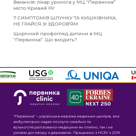
Вакансія: лікар уролога у МЦ “Первинка”
місто Кривий Ріг
7 СИМПТОМІВ ШЛУНКУ ТА КИШКІВНИКА,
НЕ ГРАЙСЯ ЗІ ЗДОРОВ’ЯМ
Щорічний профогляд дитини в МЦ
“Первинка”. Що входить?
“Первинка” – українська мережа медичних центрів, яка
амбулаторно надає послуги сімейної та
вузькоспеціалізованої медицини як платно, так і на
умовах договору з державою. Працюємо з НСЗУ з 2019