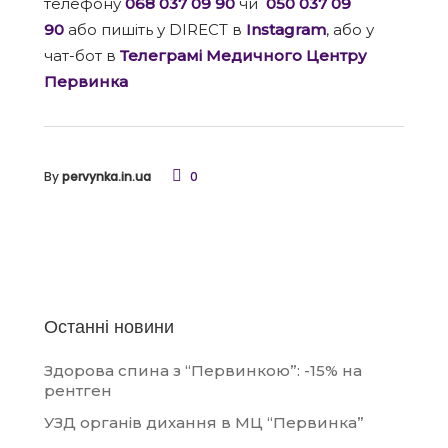
телефону
068 037 09 90
чи
050 037 09
90
або пишіть у DIRECT в
Instagram
, або у
чат-бот в
Телеграмі Медичного Центру
Первинка
By
pervynka.in.ua
0
Останні новини
Здорова спина з “Первинкою”: -15% на
рентген
УЗД органів дихання в МЦ “Первинка”