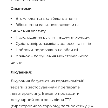
Симптоми:
Втомлюваність, слабкість, апатія.
Збільшення ваги, незважаючи на
зниження апетиту.
Похолодання рук і ніг, відчуття холоду.
Сухість шкіри, ламкість волосся та нігтів
Набряки, переважно на обличчі.
У жінок – порушення менструального
циклу.
Лікування:
Лікування базується на гормономісній
терапії із застосуванням препаратів
левотироксину. Бажано проводити
регулярний контроль рівня ТТГ
(тиреотропного гормону) та
тироксину (Т4