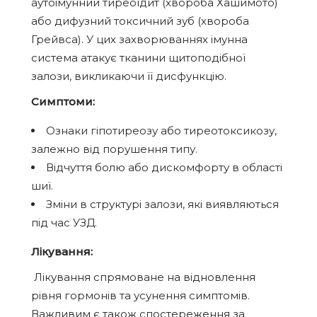
аутоімунний тиреоїдит (хвороба Хашимото)
або дифузний токсичний зуб (хвороба
Грейвса). У цих захворюваннях імунна
система атакує тканини щитоподібної
залози, викликаючи її дисфункцію.
Симптоми:
Ознаки гіпотиреозу або тиреотоксикозу,
залежно від порушення типу.
Відчуття болю або дискомфорту в області
шиї.
Зміни в структурі залози, які виявляються
під час УЗД.
Лікування:
Лікування спрямоване на відновлення
рівня гормонів та усунення симптомів.
Важливим є також спостереження за