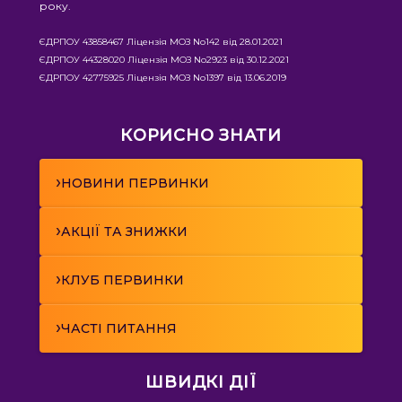
року.
ЄДРПОУ 43858467 Ліцензія МОЗ No142 від 28.01.2021
ЄДРПОУ 44328020 Ліцензія МОЗ No2923 від 30.12.2021
ЄДРПОУ 42775925 Ліцензія МОЗ No1397 від 13.06.2019
КОРИСНО ЗНАТИ
›
НОВИНИ ПЕРВИНКИ
›
АКЦІЇ ТА ЗНИЖКИ
›
КЛУБ ПЕРВИНКИ
›
ЧАСТІ ПИТАННЯ
ШВИДКІ ДІЇ