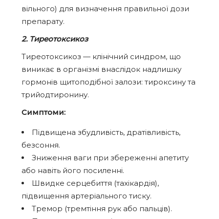
вільного)
для визначення правильної дози
препарату.
2. Тиреотоксикоз
Тиреотоксикоз —
клінічний синдром, що
виникає в організмі внаслідок надлишку
гормонів щитоподібної залози: тироксину та
трийодтиронину.
Симптоми:
Підвищена збудливість, дратівливість,
безсоння.
Зниження ваги при збереженні апетиту
або навіть його посиленні.
Швидке серцебиття (тахікардія),
підвищення артеріального тиску.
Тремор (тремтіння рук або пальців).