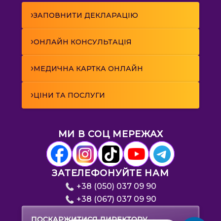
›
ЗАПОВНИТИ ДЕКЛАРАЦІЮ
›
ОНЛАЙН КОНСУЛЬТАЦІЯ
›
МЕДИЧНА КАРТКА ОНЛАЙН
›
ЦІНИ ТА ПОСЛУГИ
МИ В СОЦ МЕРЕЖАХ
ЗАТЕЛЕФОНУЙТЕ НАМ
+38 (050) 037 09 90
+38 (067) 037 09 90
→
ПОСКАРЖИТИСЯ ДИРЕКТОРУ