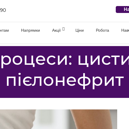
На
 90
єнтам
Напрямки
Акції
Ціни
Робота
Нав
роцеси: цисти
пієлонефрит