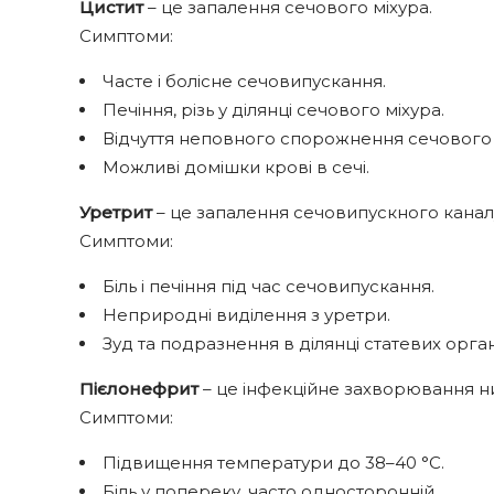
Цистит
– це запалення сечового міхура.
Симптоми:
Часте і болісне сечовипускання.
Печіння, різь у ділянці сечового міхура.
Відчуття неповного спорожнення сечового 
Можливі домішки крові в сечі.
Уретрит
– це запалення сечовипускного канал
Симптоми:
Біль і печіння під час сечовипускання.
Неприродні виділення з уретри.
Зуд та подразнення в ділянці статевих орган
Пієлонефрит
– це інфекційне захворювання н
Симптоми:
Підвищення температури до 38–40 °С.
Біль у попереку, часто односторонній.