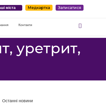
Медкартка
Записатися
ші міста
чання
Контакти
т, уретрит,
Останні новини