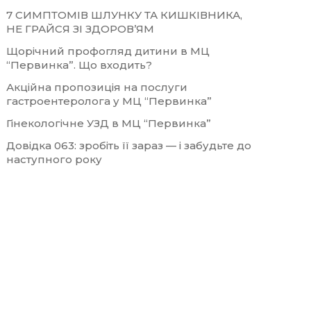
7 СИМПТОМІВ ШЛУНКУ ТА КИШКІВНИКА,
НЕ ГРАЙСЯ ЗІ ЗДОРОВ’ЯМ
Щорічний профогляд дитини в МЦ
“Первинка”. Що входить?
Акційна пропозиція на послуги
гастроентеролога у МЦ “Первинка”
Гінекологічне УЗД в МЦ “Первинка”
Довідка 063: зробіть її зараз — і забудьте до
наступного року