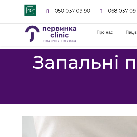
050 037 09 90
068 037 09
Про нас
Паці
Запальні п