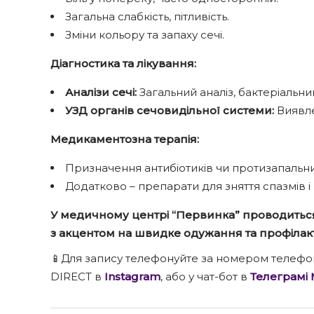
Загальна слабкість, пітливість.
Зміни кольору та запаху сечі.
Діагностика та лікування:
Аналізи сечі:
Загальний аналіз, бактеріальни
УЗД органів сечовидільної системи:
Виявле
Медикаментозна терапія:
Призначення антибіотиків чи протизапальни
Додатково – препарати для зняття спазмів і
У медичному центрі “Первинка” проводитьс
з акцентом на швидке одужання та профілак
📱Для запису телефонуйте за номером телеф
DIRECT в
Instagram
, або у чат-бот в
Телеграмі