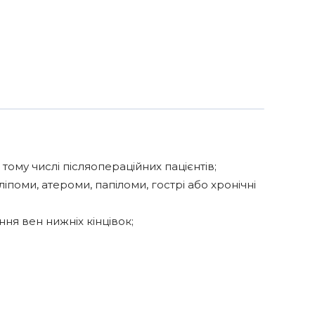
 тому числі післяопераційних пацієнтів;
іпоми, атероми, папіломи, гострі або хронічні
ня вен нижніх кінцівок;