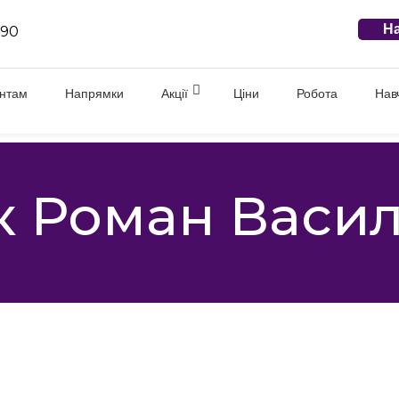
На
 90
єнтам
Напрямки
Акції
Ціни
Робота
Нав
к Роман Васи