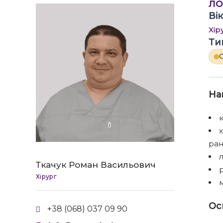
ЛО
Вік
Хір
Ти
О
На
к
х
ран
л
Ткачук Роман Васильович
Хірург
Осв
+38 (068) 037 09 90