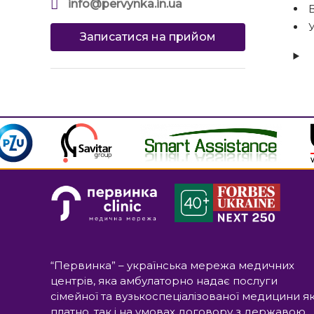
info@pervynka.in.ua
В
Записатися на прийом
“Первинка” – українська мережа медичних
центрів, яка амбулаторно надає послуги
сімейної та вузькоспеціалізованої медицини я
платно, так і на умовах договору з державою.