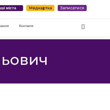
Медкартка
Записатися
ші міста
чання
Контакти
льович