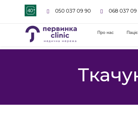
050 037 09 90
068 037 09
Про нас
Паці
Ткачу