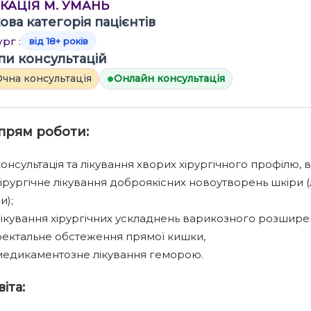
КАЦІЯ М. УМАНЬ
ова категорія пацієнтів
ург
:
від 18+ років
пи консультацій
чна консультація
Онлайн консультація
прям роботи:
онсультація та лікування хворих хірургічного профілю, в
ірургічне лікування доброякісних новоутворень шкіри (л
и);
ікування хірургічних ускладнень варикозного розширен
ректальне обстеження прямої кишки,
медикаментозне лікування геморою.
іта: