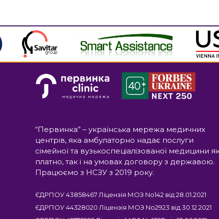
“Первинка” – українська мережа медичних
центрів, яка амбулаторно надає послуги
сімейної та вузькоспеціалізованої медицини я
платно, так і на умовах договору з державою.
Працюємо з НСЗУ з 2019 року.
ЄДРПОУ 43858467 Ліцензія МОЗ No142 від 28.01.2021
ЄДРПОУ 44328020 Ліцензія МОЗ No2923 від 30.12.2021