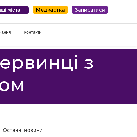
Медкартка
Записатися
ші міста
чання
Контакти
ервинці з
ком
Останні новини