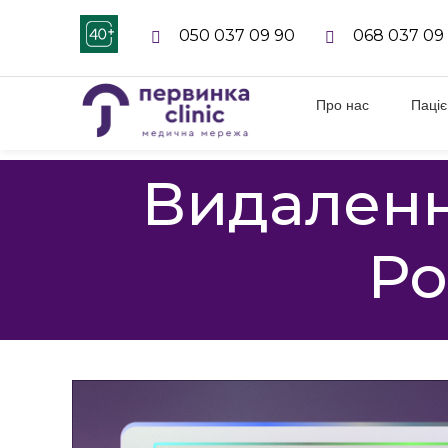
050 037 09 90
068 037 09
Про нас
Паці
Видаленн
Ро