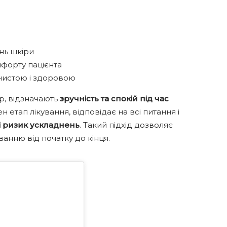
нь шкіри
форту пацієнта
 чистою і здоровою
ур, відзначають
зручність та спокій під час
етап лікування, відповідає на всі питання і
і ризик ускладнень
. Такий підхід дозволяє
ванню від початку до кінця.