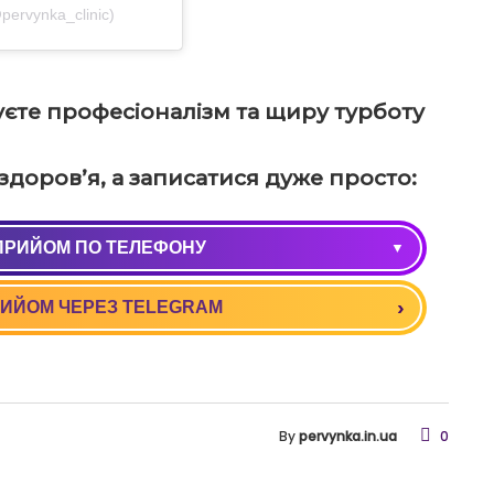
ervynka_clinic)
єте професіоналізм та щиру турботу
доров’я, а записатися дуже просто:
ПРИЙОМ ПО ТЕЛЕФОНУ
0) 037 09 90
ИЙОМ ЧЕРЕЗ TELEGRAM
8) 037 09 90
By
pervynka.in.ua
0