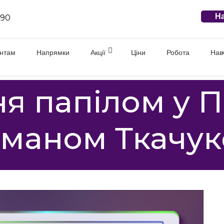
На
 90
єнтам
Напрямки
Акції
Ціни
Робота
Нав
я папілом у П
маном Ткачу