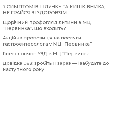
7 СИМПТОМІВ ШЛУНКУ ТА КИШКІВНИКА,
НЕ ГРАЙСЯ ЗІ ЗДОРОВ’ЯМ
Щорічний профогляд дитини в МЦ
“Первинка”. Що входить?
Акційна пропозиція на послуги
гастроентеролога у МЦ “Первинка”
Гінекологічне УЗД в МЦ “Первинка”
Довідка 063: зробіть її зараз — і забудьте до
наступного року